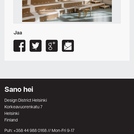
Jaa
Sano hei
Design District Helsinki
Korkeavuorenkatu 7
Helsinki
Finland
Puh: +358 44 988 0168 // Mon-Fri 9-17