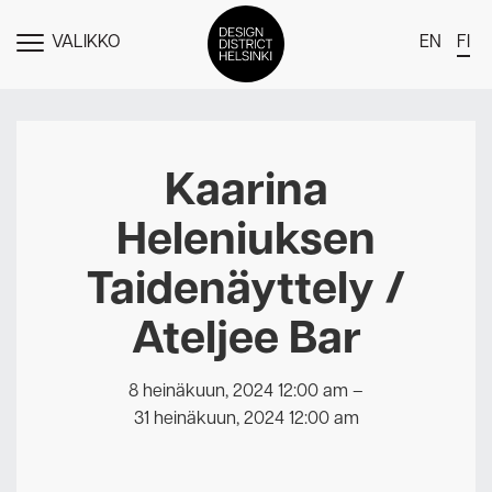
VALIKKO
EN
FI
NÄYTÄ
MENU
DDH Find – Explore The District
Jäsenet
Kaarina
Tapahtumat
Heleniuksen
Uutiset
Taidenäyttely /
Medialle
Ateljee Bar
Meistä
Design District Helsingin jäsenyydestä
8 heinäkuun, 2024 12:00 am
–
Ota yhteyttä
31 heinäkuun, 2024 12:00 am