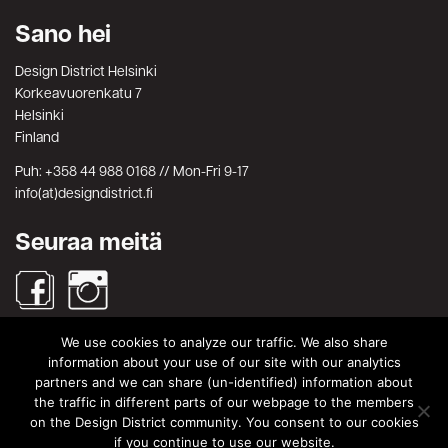
Sano hei
Design District Helsinki
Korkeavuorenkatu 7
Helsinki
Finland
Puh: +358 44 988 0168 // Mon-Fri 9-17
info(at)designdistrict.fi
Seuraa meitä
We use cookies to analyze our traffic. We also share
Haku
information about your use of our site with our analytics
partners and we can share (un-identified) information about
Search
Search
the traffic in different parts of our webpage to the members
for:
on the Design District community. You consent to our cookies
© Design District Helsinki 2026. Crafted by
Pixels
.
if you continue to use our website.