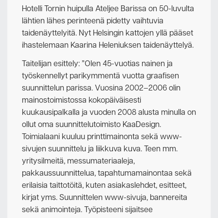
Hotelli Tornin huipulla Ateljee Barissa on 50-luvulta
lähtien lähes perinteenä pidetty vaihtuvia
taidenäyttelyitä. Nyt Helsingin kattojen yllä pääset
ihastelemaan Kaarina Heleniuksen taidenäyttelyä.
Taitelijan esittely: ”Olen 45-vuotias nainen ja
työskennellyt parikymmentä vuotta graafisen
suunnittelun parissa. Vuosina 2002–2006 olin
mainostoimistossa kokopäiväisesti
kuukausipalkalla ja vuoden 2008 alusta minulla on
ollut oma suunnittelutoimisto KaaDesign.
Toimialaani kuuluu printtimainonta sekä www-
sivujen suunnittelu ja liikkuva kuva. Teen mm.
yritysilmeitä, messumateriaaleja,
pakkaussuunnittelua, tapahtumamainontaa sekä
erilaisia taittotöitä, kuten asiakaslehdet, esitteet,
kirjat yms. Suunnittelen www-sivuja, bannereita
sekä animointeja. Työpisteeni sijaitsee