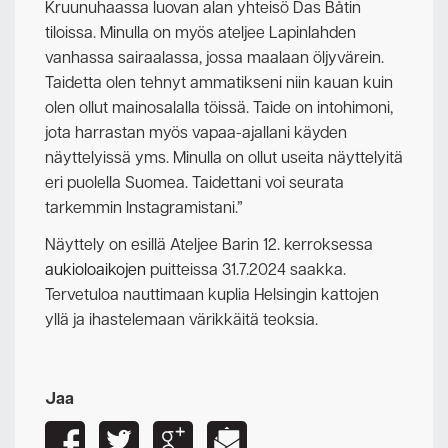
Kruunuhaassa luovan alan yhteisö Das Båtin
tiloissa. Minulla on myös ateljee Lapinlahden
vanhassa sairaalassa, jossa maalaan öljyvärein.
Taidetta olen tehnyt ammatikseni niin kauan kuin
olen ollut mainosalalla töissä. Taide on intohimoni,
jota harrastan myös vapaa-ajallani käyden
näyttelyissä yms. Minulla on ollut useita näyttelyitä
eri puolella Suomea. Taidettani voi seurata
tarkemmin Instagramistani.”
Näyttely on esillä Ateljee Barin 12. kerroksessa
aukioloaikojen
puitteissa 31.7.2024 saakka.
Tervetuloa nauttimaan kuplia Helsingin kattojen
yllä ja ihastelemaan värikkäitä teoksia.
Jaa