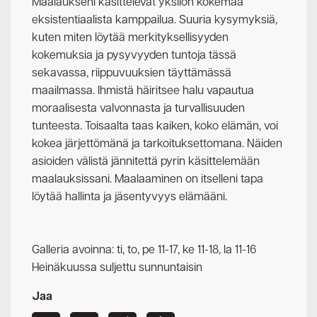
Maalaukseni käsittelevät yksilön kokemaa
eksistentiaalista kamppailua. Suuria kysymyksiä,
kuten miten löytää merkityksellisyyden
kokemuksia ja pysyvyyden tuntoja tässä
sekavassa, riippuvuuksien täyttämässä
maailmassa. Ihmistä häiritsee halu vapautua
moraalisesta valvonnasta ja turvallisuuden
tunteesta. Toisaalta taas kaiken, koko elämän, voi
kokea järjettömänä ja tarkoituksettomana. Näiden
asioiden välistä jännitettä pyrin käsittelemään
maalauksissani. Maalaaminen on itselleni tapa
löytää hallinta ja jäsentyvyys elämääni.
Galleria avoinna: ti, to, pe 11-17, ke 11-18, la 11-16
Heinäkuussa suljettu sunnuntaisin
Jaa