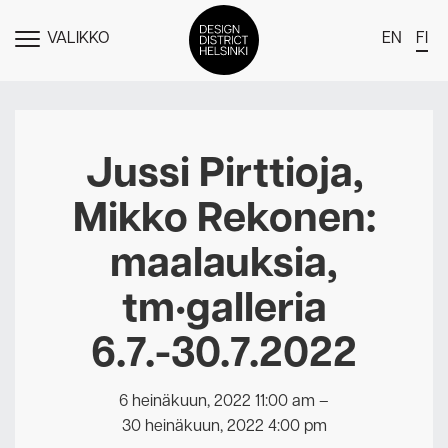
VALIKKO
EN
FI
NÄYTÄ
MENU
DDH Find – Explore The District
Jäsenet
Jussi Pirttioja,
Tapahtumat
Mikko Rekonen:
Uutiset
maalauksia,
Medialle
tm•galleria
Meistä
6.7.-30.7.2022
Design District Helsingin jäsenyydestä
Ota yhteyttä
6 heinäkuun, 2022 11:00 am
–
30 heinäkuun, 2022 4:00 pm