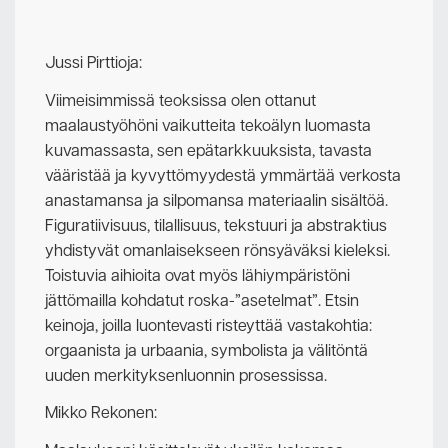
Jussi Pirttioja:
Viimeisimmissä teoksissa olen ottanut
maalaustyöhöni vaikutteita tekoälyn luomasta
kuvamassasta, sen epätarkkuuksista, tavasta
vääristää ja kyvyttömyydestä ymmärtää verkosta
anastamansa ja silpomansa materiaalin sisältöä.
Figuratiivisuus, tilallisuus, tekstuuri ja abstraktius
yhdistyvät omanlaisekseen rönsyäväksi kieleksi.
Toistuvia aihioita ovat myös lähiympäristöni
jättömailla kohdatut roska-”asetelmat”. Etsin
keinoja, joilla luontevasti risteyttää vastakohtia:
orgaanista ja urbaania, symbolista ja välitöntä
uuden merkityksenluonnin prosessissa.
Mikko Rekonen: