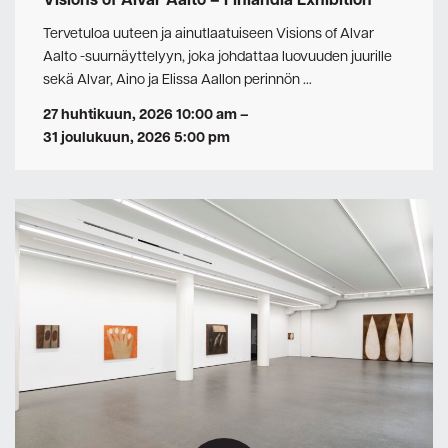
Visions of Alvar Aalto – Finlandia Exhibition
Tervetuloa uuteen ja ainutlaatuiseen Visions of Alvar
Aalto -suurnäyttelyyn, joka johdattaa luovuuden juurille
sekä Alvar, Aino ja Elissa Aallon perinnön …
27 huhtikuun, 2026 10:00 am
–
31 joulukuun, 2026 5:00 pm