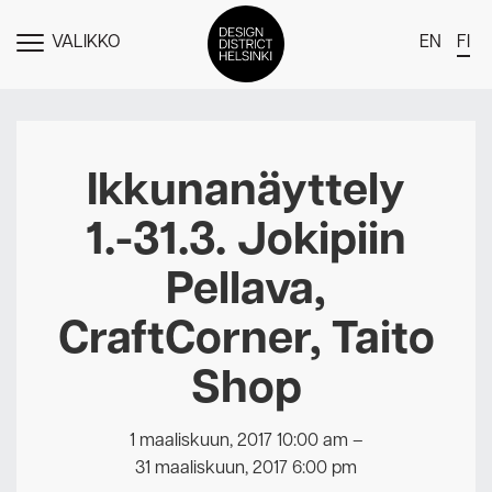
VALIKKO
EN
FI
NÄYTÄ
MENU
DDH Find – Explore The District
Jäsenet
Ikkunanäyttely
Tapahtumat
1.-31.3. Jokipiin
Uutiset
Pellava,
Medialle
CraftCorner, Taito
Meistä
Shop
Design District Helsingin jäsenyydestä
Ota yhteyttä
1 maaliskuun, 2017 10:00 am
–
31 maaliskuun, 2017 6:00 pm