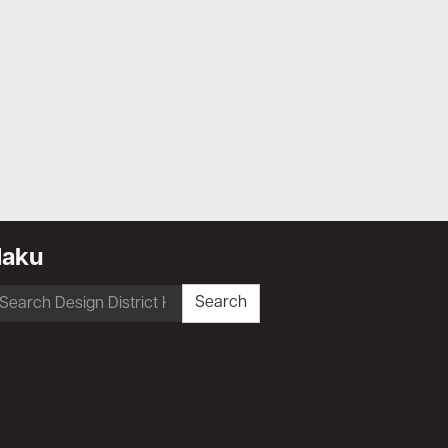
Haku
earch
Search
r: