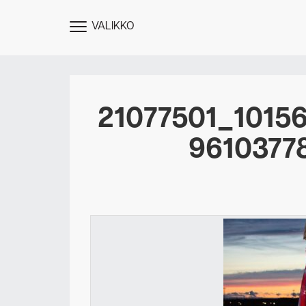
VALIKKO
NÄYTÄ
MENU
21077501_1015
9610377
Des