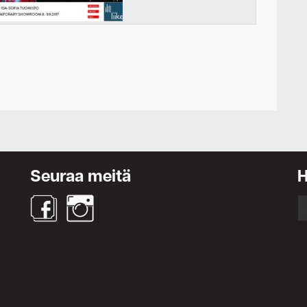
Ota yhteyttä
Seuraa meitä
S
fo