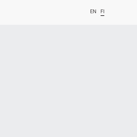
EN
FI
t
estä