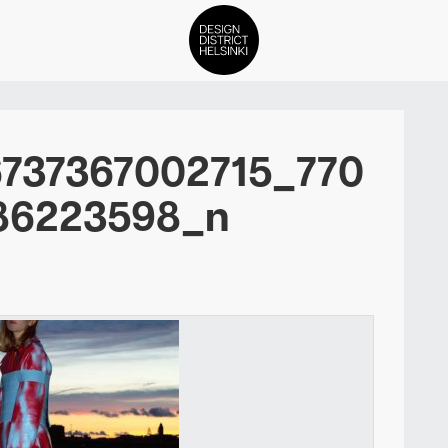
DDH Find – Explore The Distric
6737367002715_770
Jäsenet
86223598_n
Tapahtumat
Uutiset
Medialle
Meistä
ign District Helsingin jäsenyyd