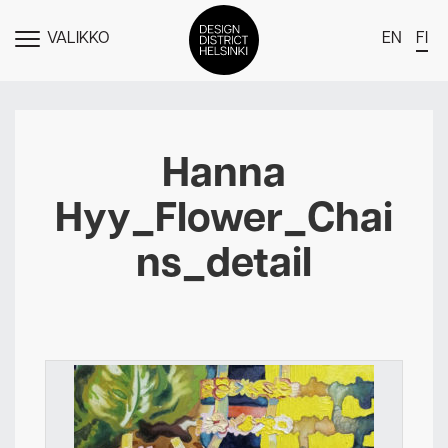
VALIKKO
EN
FI
NÄYTÄ
MENU
DDH Find – Explore The District
Jäsenet
Hanna
Tapahtumat
Hyy_Flower_Chai
Uutiset
ns_detail
Medialle
Meistä
Design District Helsingin jäsenyydestä
Ota yhteyttä