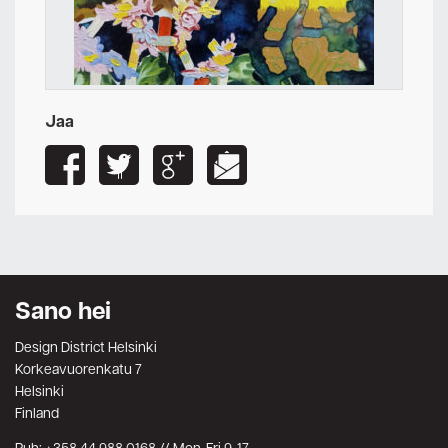
Jaa
Sano hei
Design District Helsinki
Korkeavuorenkatu 7
Helsinki
Finland