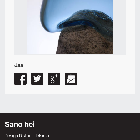
Jaa
Sano hei
Design District Helsinki