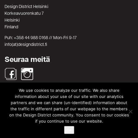
Design District Helsinki
Korkeavuorenkatu 7
Helsinki
Finland
Puh: +358 44 988 0168 // Mon-Fri 9-17
info(at)designdistrict.fi
Seuraa meitä
We use cookies to analyze our traffic. We also share
Haku
information about your use of our site with our analytics
partners and we can share (un-identified) information about
Search
Search
the traffic in different parts of our webpage to the members
for:
on the Design District community. You consent to our cookies
© Design District Helsinki 2026. Crafted by
Pixels
.
if you continue to use our website.
Käyttöehdot
|
Yksityisyydensuoja
Ok
|
Tietosuojaseloste