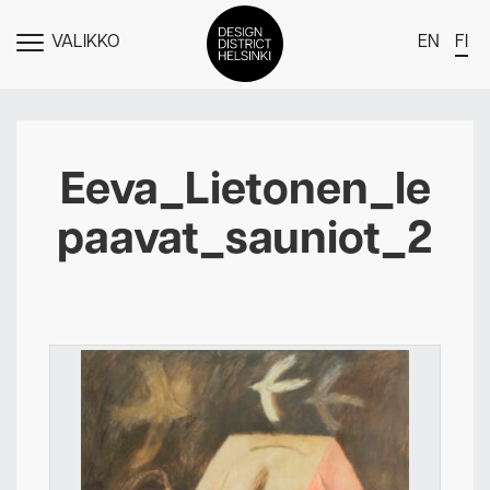
VALIKKO
EN
FI
NÄYTÄ
MENU
DDH Find – Explore The District
Jäsenet
Eeva_Lietonen_le
Tapahtumat
paavat_sauniot_2
Uutiset
Medialle
Meistä
Design District Helsingin jäsenyydestä
Ota yhteyttä