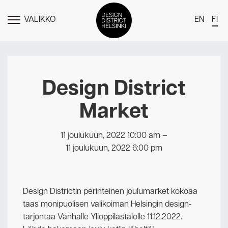
VALIKKO
EN
FI
NÄYTÄ
MENU
DDH Find – Explore The District
Jäsenet
Design District
Tapahtumat
Market
Uutiset
Medialle
11 joulukuun, 2022 10:00 am
–
11 joulukuun, 2022 6:00 pm
Meistä
Design District Helsingin jäsenyydestä
Design Districtin perinteinen joulumarket kokoaa
Ota yhteyttä
taas monipuolisen valikoiman Helsingin design-
tarjontaa Vanhalle Ylioppilastalolle 11.12.2022.