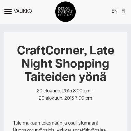
VALIKKO
EN
FI
NÄYTÄ
MENU
DDH Find – Explore The District
Jäsenet
CraftCorner, Late
Tapahtumat
Night Shopping
Uutiset
Taiteiden yönä
Medialle
Meistä
20 elokuun, 2015 3:00 pm
–
20 elokuun, 2015 7:00 pm
Design District Helsingin jäsenyydestä
Ota yhteyttä
Tule mukaan tekemään ja osallistumaan!
Huopakorutyöpajoja, virkkausgraffitityöpajaa,