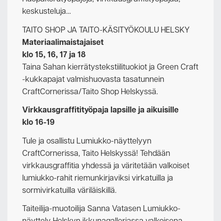
keskusteluja…
TAITO SHOP JA TAITO-KÄSITYÖKOULU HELSKY
Materiaalimaistajaiset
klo 15, 16, 17 ja 18
Taina Sahan kierrätystekstiilituokiot ja Green Craft
-kukkapajat valmishuovasta tasatunnein
CraftCornerissa/Taito Shop Helskyssä.
Virkkausgraffitityöpaja lapsille ja aikuisille
klo 16-19
Tule ja osallistu Lumiukko-näyttelyyn
CraftCornerissa, Taito Helskyssä! Tehdään
virkkausgraffitia yhdessä ja väritetään valkoiset
lumiukko-rahit riemunkirjaviksi virkatuilla ja
sormivirkatuilla väriläiskillä.
Taiteilija-muotoilija Sanna Vatasen Lumiukko-