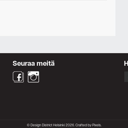
Ota yhteyttä
Seuraa meitä
S
fo
© Design District Helsinki 2026. Crafted by
Pixels
.