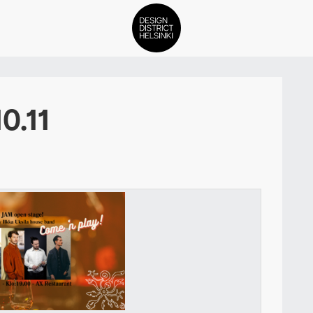
DDH Find – Explore The Distric
10.11
Jäsenet
Tapahtumat
Uutiset
Medialle
Meistä
ign District Helsingin jäsenyyd