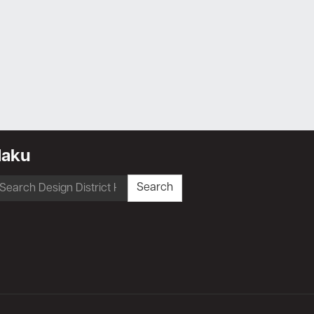
Haku
earch
Search
r: