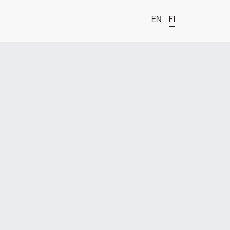
EN
FI
t
estä