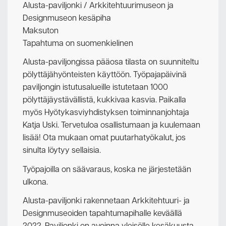
Alusta-paviljonki / Arkkitehtuurimuseon ja
Designmuseon kesäpiha
Maksuton
Tapahtuma on suomenkielinen
Alusta-paviljongissa pääosa tilasta on suunniteltu
pölyttäjähyönteisten käyttöön. Työpajapäivinä
paviljongin istutusalueille istutetaan 1000
pölyttäjäystävällistä, kukkivaa kasvia. Paikalla
myös Hyötykasviyhdistyksen toiminnanjohtaja
Katja Uski. Tervetuloa osallistumaan ja kuulemaan
lisää! Ota mukaan omat puutarhatyökalut, jos
sinulta löytyy sellaisia.
Työpajoilla on säävaraus, koska ne järjestetään
ulkona.
Alusta-paviljonki rakennetaan Arkkitehtuuri- ja
Designmuseoiden tapahtumapihalle keväällä