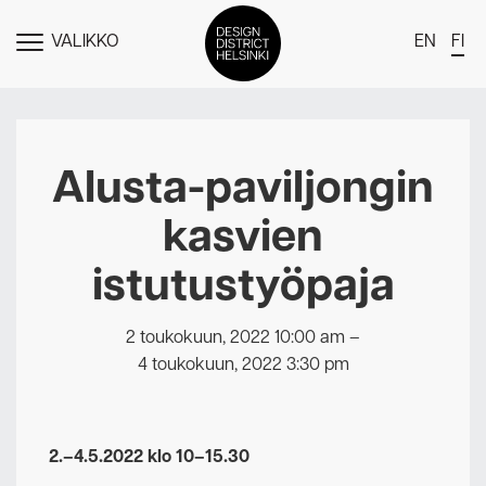
VALIKKO
EN
FI
NÄYTÄ
MENU
DDH Find – Explore The District
Jäsenet
Alusta-paviljongin
Tapahtumat
kasvien
Uutiset
istutustyöpaja
Medialle
Meistä
2 toukokuun, 2022 10:00 am
–
4 toukokuun, 2022 3:30 pm
Design District Helsingin jäsenyydestä
Ota yhteyttä
2.–4.5.2022 klo 10–15.30