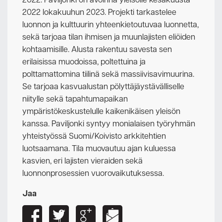
2022. Paviljonki on avoinna yleisölle kesäkuusta
2022 lokakuuhun 2023. Projekti tarkastelee
luonnon ja kulttuurin yhteenkietoutuvaa luonnetta,
sekä tarjoaa tilan ihmisen ja muunlajisten eliöiden
kohtaamisille. Alusta rakentuu savesta sen
erilaisissa muodoissa, poltettuina ja
polttamattomina tiilinä sekä massiivisavimuurina.
Se tarjoaa kasvualustan pölyttäjäystävälliselle
niitylle sekä tapahtumapaikan
ympäristökeskustelulle kaikenikäisen yleisön
kanssa. Paviljonki syntyy monialaisen työryhmän
yhteistyössä Suomi/Koivisto arkkitehtien
luotsaamana. Tila muovautuu ajan kuluessa
kasvien, eri lajisten vieraiden sekä
luonnonprosessien vuorovaikutuksessa.
Jaa