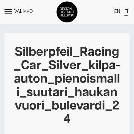
VALIKKO
EN
FI
NÄYTÄ
MENU
DDH Find – Explore The District
Jäsenet
Silberpfeil_Racing
Tapahtumat
_Car_Silver_kilpa-
Uutiset
auton_pienoismall
Medialle
i_suutari_haukan
Meistä
vuori_bulevardi_2
Design District Helsingin jäsenyydestä
Ota yhteyttä
4