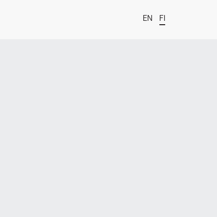
EN
FI
t
estä