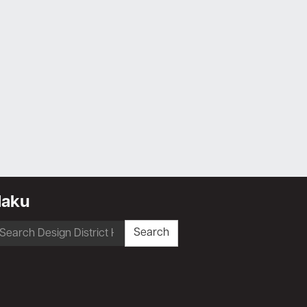
Haku
earch
Search
r: