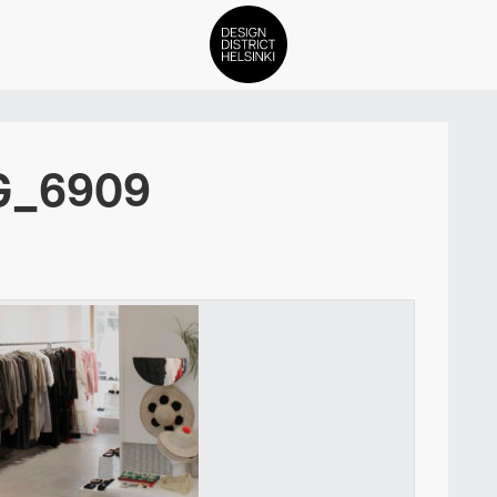
DDH Find – Explore The Distric
G_6909
Jäsenet
Tapahtumat
Uutiset
Medialle
Meistä
ign District Helsingin jäsenyyd