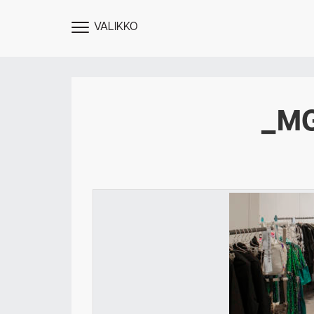
VALIKKO
NÄYTÄ
MENU
_M
Des