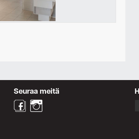
Ota yhteyttä
Seuraa meitä
S
fo