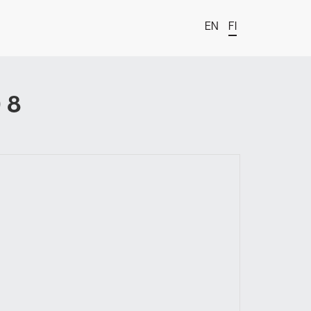
EN
FI
t
 8
estä