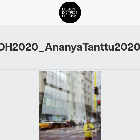
DDH Find – Explore The Distric
DH2020_AnanyaTanttu2020
Jäsenet
Tapahtumat
Uutiset
Medialle
Meistä
ign District Helsingin jäsenyyd