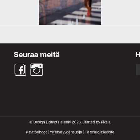
Ota yhteyttä
Seuraa meitä
S
fo
© Design District Helsinki 2026. Crafted by
Pixels
.
Käyttöehdot
|
Yksityisyydensuoja
|
Tietosuojaseloste