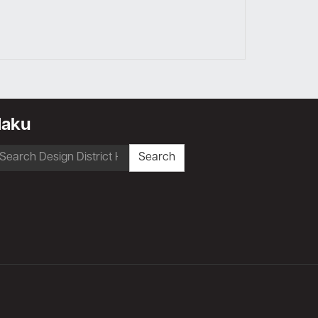
Haku
earch
Search
r: