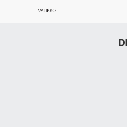
VALIKKO
NÄYTÄ
MENU
D
Des