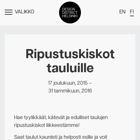
VALIKKO
EN
FI
NÄYTÄ
MENU
DDH Find – Explore The District
Jäsenet
Ripustuskiskot
Tapahtumat
tauluille
Uutiset
Medialle
17 joulukuun, 2015
–
31 tammikuun, 2016
Meistä
Design District Helsingin jäsenyydestä
Hae tyylikkäät, kätevät ja edulliset taulujen
Ota yhteyttä
ripustuskiskot liikkeestämme!
Saat taulut kauniisti ja helposti esille ja voit