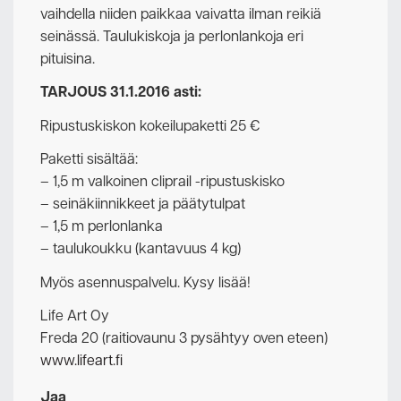
vaihdella niiden paikkaa vaivatta ilman reikiä
seinässä. Taulukiskoja ja perlonlankoja eri
pituisina.
TARJOUS 31.1.2016 asti:
Ripustuskiskon kokeilupaketti 25 €
Paketti sisältää:
– 1,5 m valkoinen cliprail -ripustuskisko
– seinäkiinnikkeet ja päätytulpat
– 1,5 m perlonlanka
– taulukoukku (kantavuus 4 kg)
Myös asennuspalvelu. Kysy lisää!
Life Art Oy
Freda 20 (raitiovaunu 3 pysähtyy oven eteen)
www.lifeart.fi
Jaa