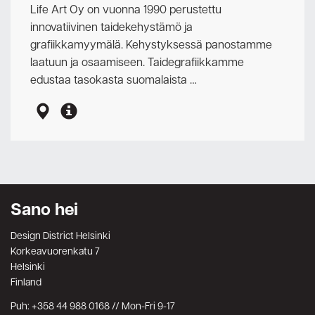
Life Art Oy on vuonna 1990 perustettu
innovatiivinen taidekehystämö ja
grafiikkamyymälä. Kehystyksessä panostamme
laatuun ja osaamiseen. Taidegrafiikkamme
edustaa tasokasta suomalaista …
Sano hei
Design District Helsinki
Korkeavuorenkatu 7
Helsinki
Finland
Puh: +358 44 988 0168 // Mon-Fri 9-17