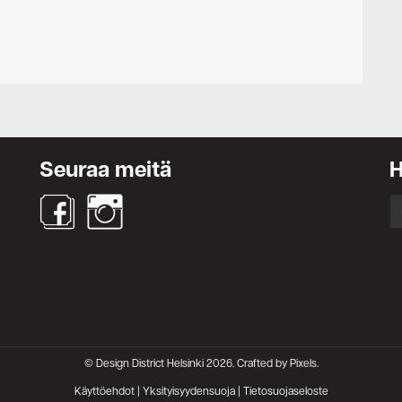
Ota yhteyttä
Seuraa meitä
S
fo
© Design District Helsinki 2026. Crafted by
Pixels
.
Käyttöehdot
|
Yksityisyydensuoja
|
Tietosuojaseloste