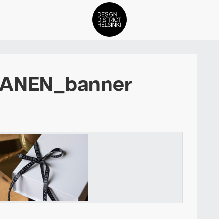
DDH Find – Explore The Distric
KANEN_banner
Jäsenet
Tapahtumat
Uutiset
Medialle
Meistä
ign District Helsingin jäsenyyd