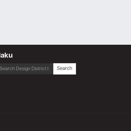
Haku
earch
Search
r: