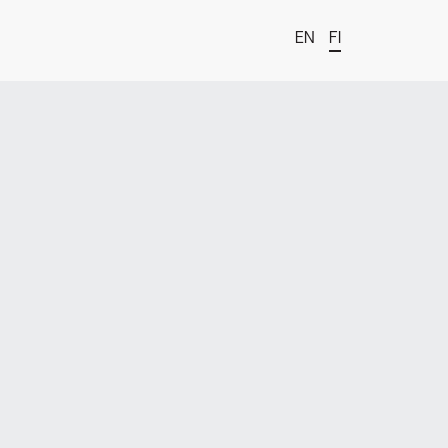
EN
FI
t
estä