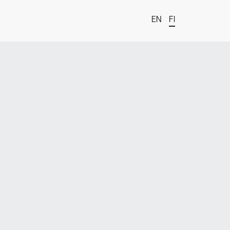
EN
FI
t
estä