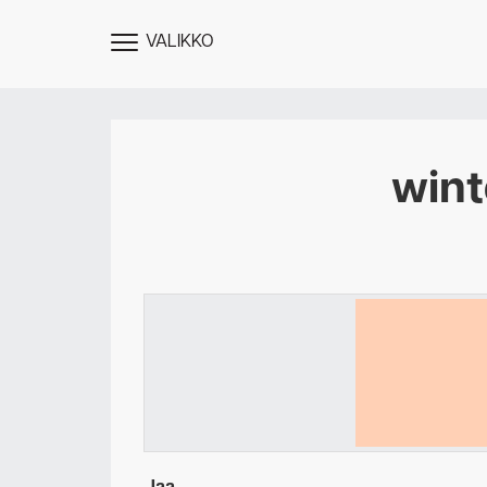
VALIKKO
NÄYTÄ
MENU
wint
Des