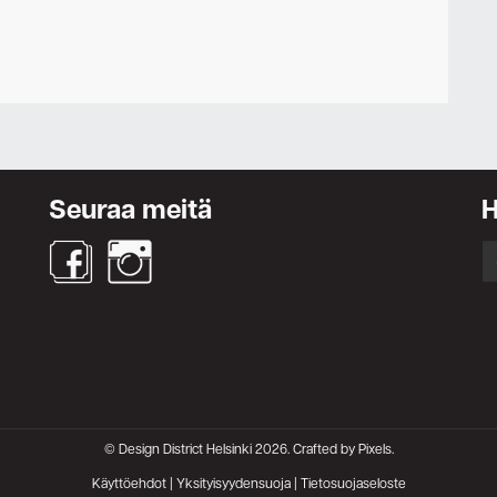
Ota yhteyttä
Seuraa meitä
S
fo
© Design District Helsinki 2026. Crafted by
Pixels
.
Käyttöehdot
|
Yksityisyydensuoja
|
Tietosuojaseloste