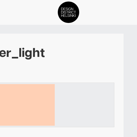
DDH Find – Explore The Distric
er_light
Jäsenet
Tapahtumat
Uutiset
Medialle
Meistä
ign District Helsingin jäsenyyd