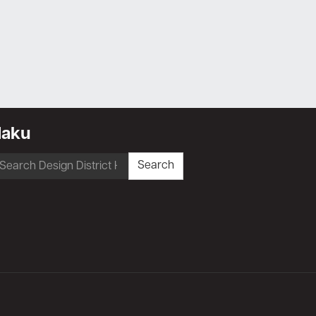
Haku
earch
Search
r: