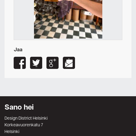
Jaa
Sano hei
Design District Helsinki
Korkeavuorenkatu 7
Helsinki