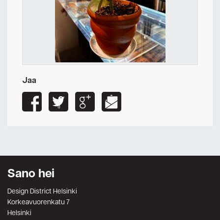
Jaa
Sano hei
Design District Helsinki
Korkeavuorenkatu 7
Helsinki