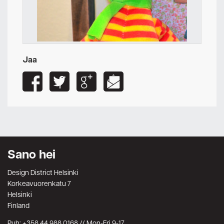
Jaa
Sano hei
Design District Helsinki
Korkeavuorenkatu 7
Helsinki
Finland
Puh: +358 44 988 0168 // Mon-Fri 9-17