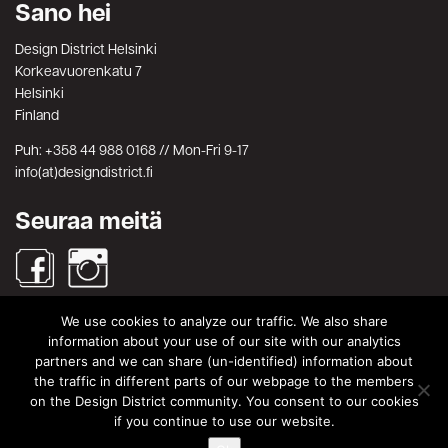
Sano hei
Design District Helsinki
Korkeavuorenkatu 7
Helsinki
Finland
Puh: +358 44 988 0168 // Mon-Fri 9-17
info(at)designdistrict.fi
Seuraa meitä
We use cookies to analyze our traffic. We also share
Haku
information about your use of our site with our analytics
partners and we can share (un-identified) information about
Search
Search
the traffic in different parts of our webpage to the members
for:
on the Design District community. You consent to our cookies
© Design District Helsinki 2026. Crafted by
Pixels
.
if you continue to use our website.