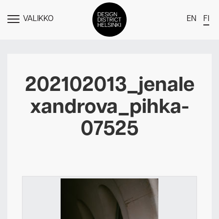
VALIKKO
EN
FI
NÄYTÄ
MENU
DDH Find – Explore The District
Jäsenet
202102013_jenale
Tapahtumat
xandrova_pihka-
Uutiset
07525
Medialle
Meistä
Design District Helsingin jäsenyydestä
Ota yhteyttä