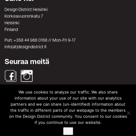
Design District Helsinki
Korkeavuorenkatu 7
Helsinki
Finland
Puh: +358 44 988 0168 // Mon-Fri 9-17
info(at)designdistrict.fi
Seuraa meitä
We use cookies to analyze our traffic. We also share
Haku
information about your use of our site with our analytics
partners and we can share (un-identified) information about
Search
Search
the traffic in different parts of our webpage to the members
for:
on the Design District community. You consent to our cookies
© Design District Helsinki 2026. Crafted by
Pixels
.
if you continue to use our website.
Käyttöehdot
|
Yksityisyydensuoja
Ok
|
Tietosuojaseloste