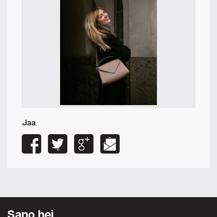
Jaa
Sano hei