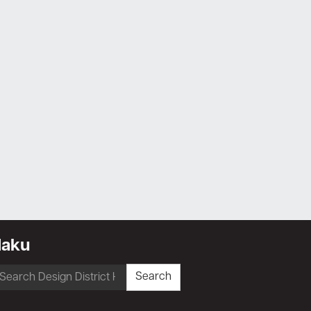
Haku
earch
Search
r: