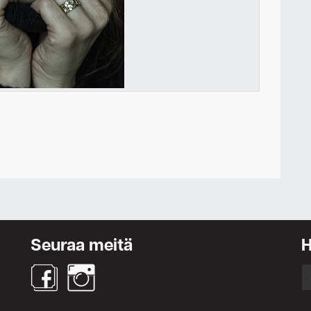
Ota yhteyttä
Seuraa meitä
S
fo