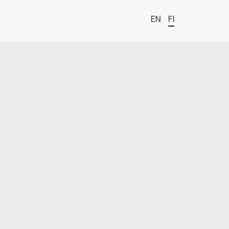
EN
FI
t
estä