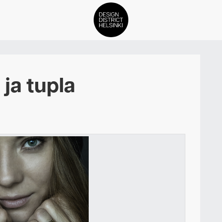
DDH Find – Explore The Distric
 ja tupla
Jäsenet
Tapahtumat
Uutiset
Medialle
Meistä
ign District Helsingin jäsenyyd