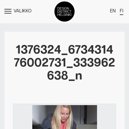
VALIKKO
EN
FI
NÄYTÄ
MENU
DDH Find – Explore The District
Jäsenet
1376324_6734314
Tapahtumat
76002731_333962
Uutiset
638_n
Medialle
Meistä
Design District Helsingin jäsenyydestä
Ota yhteyttä