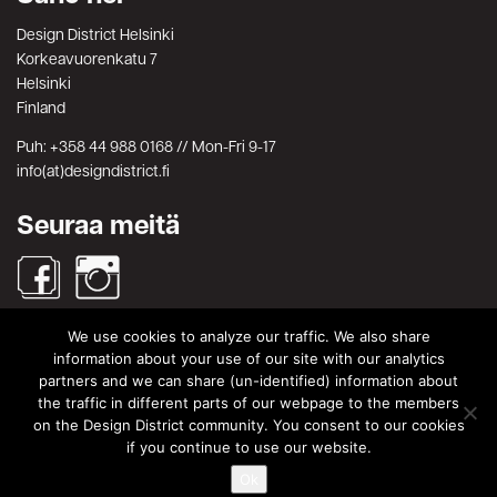
Design District Helsinki
Korkeavuorenkatu 7
Helsinki
Finland
Puh: +358 44 988 0168 // Mon-Fri 9-17
info(at)designdistrict.fi
Seuraa meitä
We use cookies to analyze our traffic. We also share
Haku
information about your use of our site with our analytics
partners and we can share (un-identified) information about
Search
Search
the traffic in different parts of our webpage to the members
for:
on the Design District community. You consent to our cookies
© Design District Helsinki 2026. Crafted by
Pixels
.
if you continue to use our website.
Käyttöehdot
|
Yksityisyydensuoja
Ok
|
Tietosuojaseloste