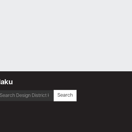
Haku
earch
Search
r: