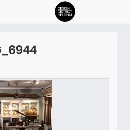
DDH Find – Explore The Distric
G_6944
Jäsenet
Tapahtumat
Uutiset
Medialle
Meistä
ign District Helsingin jäsenyyd