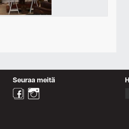
Ota yhteyttä
Seuraa meitä
S
fo