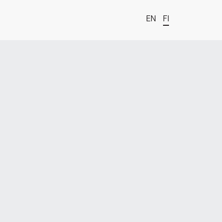
EN
FI
t
estä