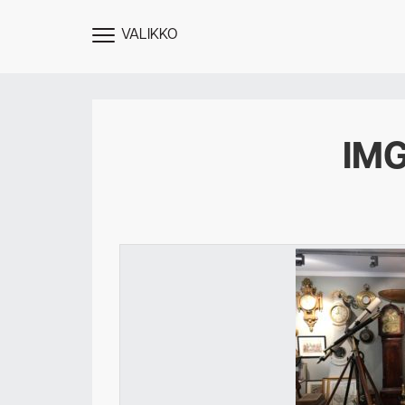
VALIKKO
NÄYTÄ
MENU
IM
Des