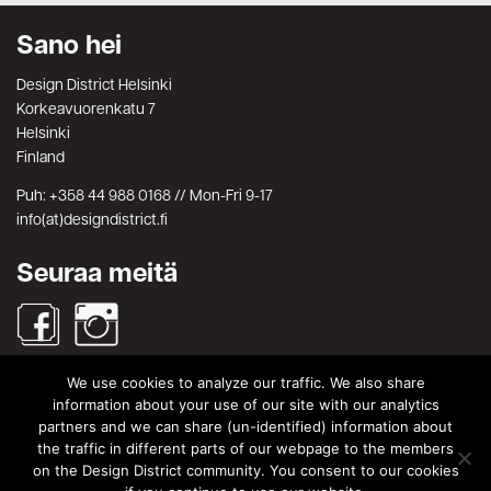
Sano hei
Design District Helsinki
Korkeavuorenkatu 7
Helsinki
Finland
Puh: +358 44 988 0168 // Mon-Fri 9-17
info(at)designdistrict.fi
Seuraa meitä
We use cookies to analyze our traffic. We also share
Haku
information about your use of our site with our analytics
partners and we can share (un-identified) information about
Search
Search
the traffic in different parts of our webpage to the members
for:
on the Design District community. You consent to our cookies
© Design District Helsinki 2026. Crafted by
Pixels
.