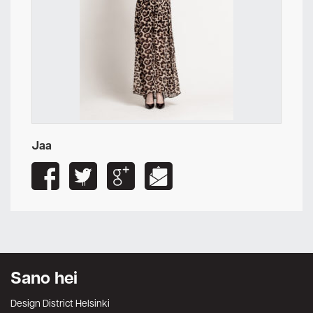
Jaa
Sano hei
Design District Helsinki