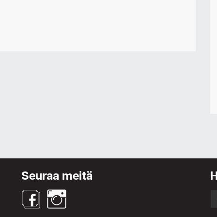
Seuraa meitä
S
fo