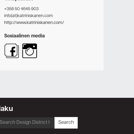
+358 50 4645 903
info(at)katriniskanen.com
http://www.katriniskanen.com/
Sosiaalinen media
Haku
earch
Search
r: