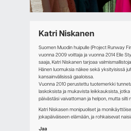
Katri Niskanen
Suomen Muodin huipulle (Project Runway Fi
vuonna 2009 voittaja ja vuonna 2014 Elle St
saaja, Katri Niskanen tarjoaa valmismallistoja
Hänen luomuksia näkee sekä yksityisissä juh
kansainvälisissä gaaloissa.
Vuonna 2010 perustettu tuotemerkki tunnetaa
laskoksista
ja mukavista leikkauksista, jotka l
päivästäsi vaivattoman ja helpon, mutta silti n
Katri Niskasen monipuoliset ja monikäyttöis
jokapäiväiseen elämään, ja rohkaisevat
nais
Jaa