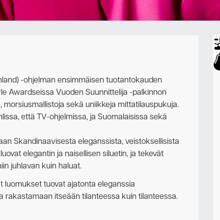
Ota yhteyttä
nland) -ohjelman ensimmäisen tuotantokauden
yle Awardseissa Vuoden Suunnittelija -palkinnon
, morsiusmallistoja sekä uniikkeja mittatilauspukuja.
lissa, että TV-ohjelmissa, ja Suomalaisissa sekä
n Skandinaavisesta eleganssista, veistoksellisista
uovat elegantin ja naisellisen siluetin, ja tekevät
iin juhlavan kuin haluat.
et luomukset tuovat ajatonta eleganssia
ia rakastamaan itseään tilanteessa kuin tilanteessa.