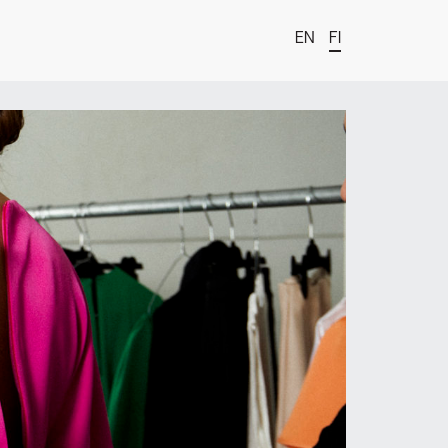
EN
FI
t
estä