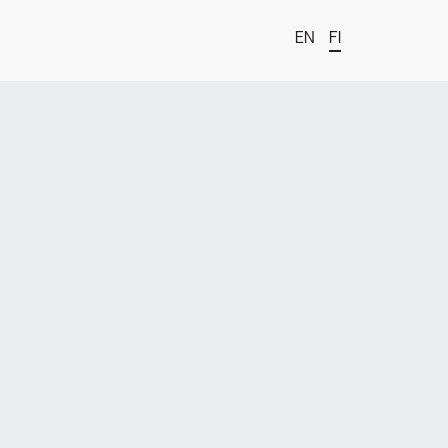
EN
FI
t
estä