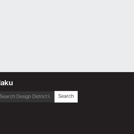
Haku
earch
Search
r: