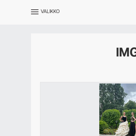
VALIKKO
NÄYTÄ
MENU
IM
Des