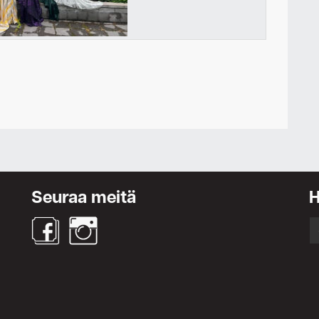
Ota yhteyttä
Seuraa meitä
S
fo