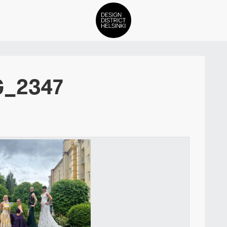
DDH Find – Explore The Distric
G_2347
Jäsenet
Tapahtumat
Uutiset
Medialle
Meistä
ign District Helsingin jäsenyyd