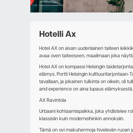
Hotelli Ax
Hotel AX on aivan uudenlainen taiteen leikkike
avaa oven taiteeseen, maailmaan joka näytt
Hotel AX on kompassi Helsingin taidetarjonta
elämys. Portti Helsingin kulttuuri­tarjontaan
tavallaan, ja jokainen tulkinta on oikein, oli tulk
and experience on aina lupaus elämyksestä.
AX Ravintola
Urbaani kohtaamispaikka, joka yhdistelee ro
klassisiin kuin moderneihinkin annoksiin.
Tämä on ovi makuhermoja hivelevän ruoan ja