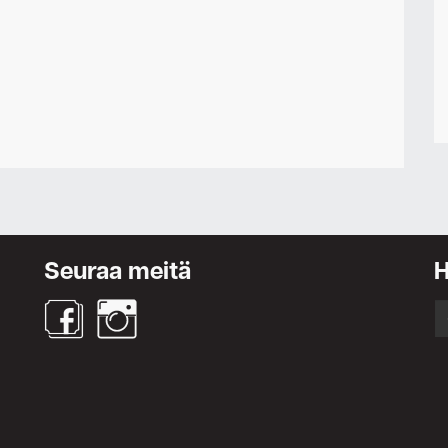
Seuraa meitä
S
fo