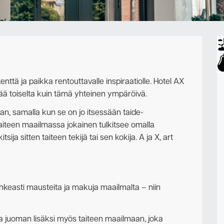
Ota yhteyttä
nttä ja paikka rentouttavalle inspiraatiolle. Hotel AX
ää toiselta kuin tämä yhteinen ympäröivä.
an, samalla kun se on jo itsessään taide-
-Taiteen maailmassa jokainen tulkitsee omalla
itsija sitten taiteen tekijä tai sen kokija. A ja X, art
hkeasti mausteita ja makuja maailmalta – niin
 juoman lisäksi myös taiteen maailmaan, joka