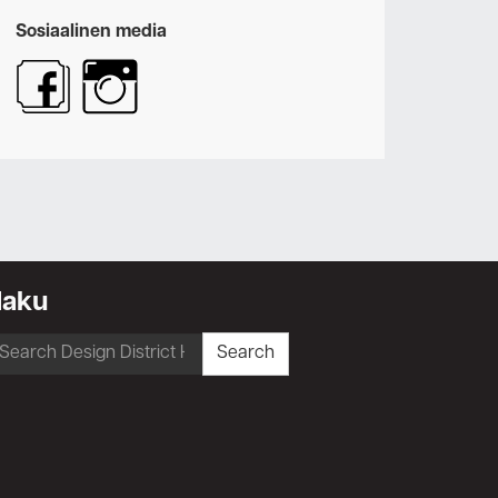
Sosiaalinen media
Haku
earch
Search
r: