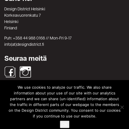
Design District Helsinki
Korkeavuorenkatu 7
Helsinki
Finland
Puh: +358 44 988 0168 // Mon-Fri 9-17
info(at)designdistrict.fi
Seuraa meitä
We use cookies to analyze our traffic. We also share
Haku
information about your use of our site with our analytics
partners and we can share (un-identified) information about
Search
Search
the traffic in different parts of our webpage to the members
for:
on the Design District community. You consent to our cookies
© Design District Helsinki 2026. Crafted by
Pixels
.
if you continue to use our website.
Käyttöehdot
|
Yksityisyydensuoja
Ok
|
Tietosuojaseloste