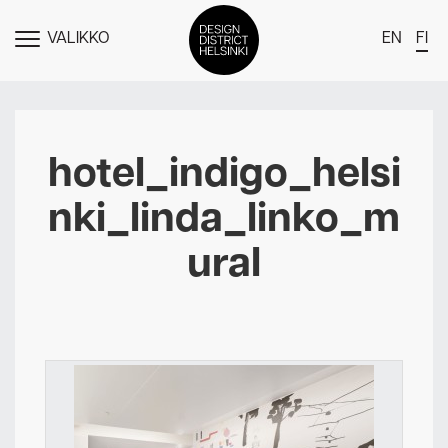
VALIKKO
EN
FI
NÄYTÄ
MENU
DDH Find – Explore The District
Jäsenet
hotel_indigo_helsi
Tapahtumat
nki_linda_linko_m
Uutiset
ural
Medialle
Meistä
Design District Helsingin jäsenyydestä
Ota yhteyttä