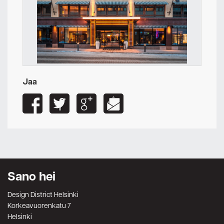
Jaa
Sano hei
Design District Helsinki
Korkeavuorenkatu 7
Helsinki