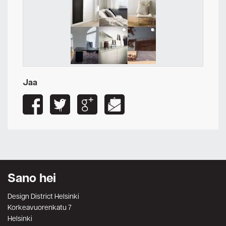
Jaa
Sano hei
Design District Helsinki
Korkeavuorenkatu 7
Helsinki