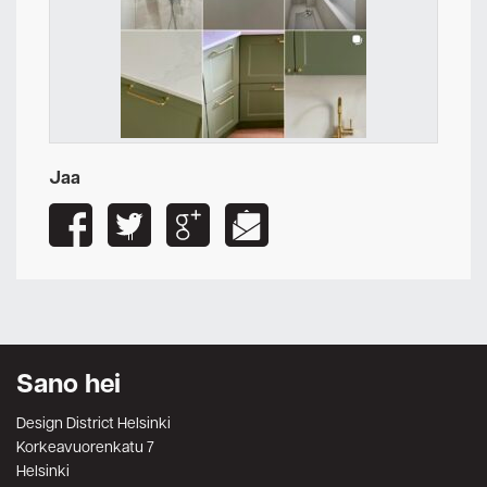
Jaa
Sano hei
Design District Helsinki
Korkeavuorenkatu 7
Helsinki