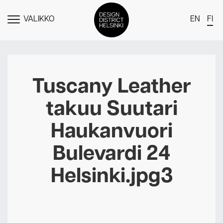
VALIKKO
EN
FI
NÄYTÄ
MENU
DDH Find – Explore The District
Jäsenet
Tuscany Leather
Tapahtumat
takuu Suutari
Uutiset
Haukanvuori
Medialle
Bulevardi 24
Meistä
Helsinki.jpg3
Design District Helsingin jäsenyydestä
Ota yhteyttä