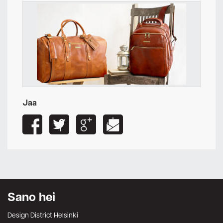
Jaa
Sano hei
Design District Helsinki