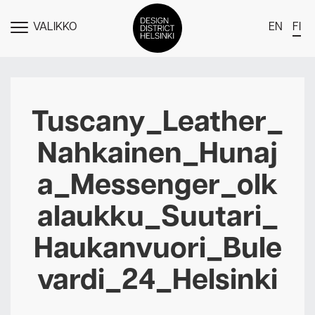
VALIKKO
EN
FI
NÄYTÄ
MENU
DDH Find – Explore The District
Jäsenet
Tuscany_Leather_
Tapahtumat
Nahkainen_Hunaj
Uutiset
a_Messenger_olk
Medialle
alaukku_Suutari_
Meistä
Haukanvuori_Bule
Design District Helsingin jäsenyydestä
Ota yhteyttä
vardi_24_Helsinki