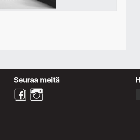
Ota yhteyttä
Seuraa meitä
S
fo