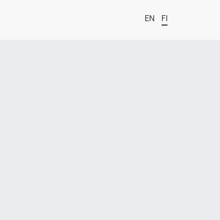
EN
FI
t
estä