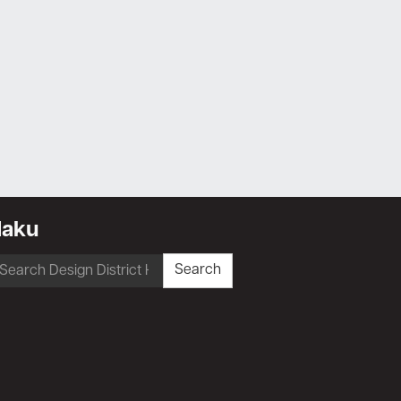
Haku
earch
Search
r: