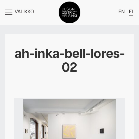
VALIKKO
EN
FI
NÄYTÄ
MENU
DDH Find – Explore The District
Jäsenet
ah-inka-bell-lores-
Tapahtumat
02
Uutiset
Medialle
Meistä
Design District Helsingin jäsenyydestä
Ota yhteyttä