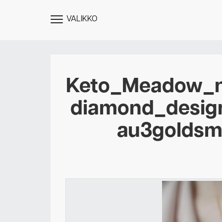
VALIKKO
NÄYTÄ
MENU
Keto_Meadow_n
diamond_desig
au3goldsm
Des