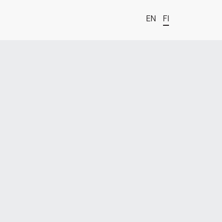
EN
FI
t
estä