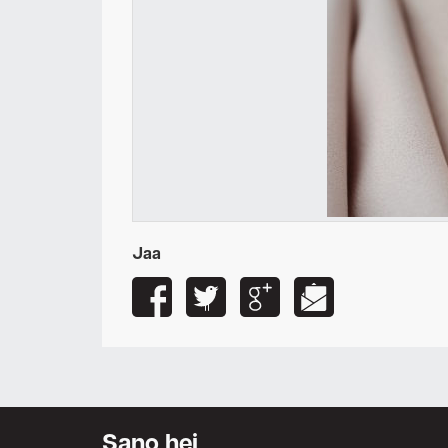
Jaa
Sano hei