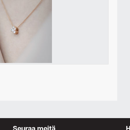
Ota yhteyttä
Seuraa meitä