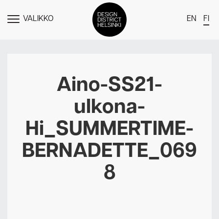
VALIKKO
EN
FI
NÄYTÄ
MENU
DDH Find – Explore The District
Jäsenet
Aino-SS21-
Tapahtumat
ulkona-
Uutiset
Hi_SUMMERTIME-
Medialle
BERNADETTE_069
Meistä
8
Design District Helsingin jäsenyydestä
Ota yhteyttä