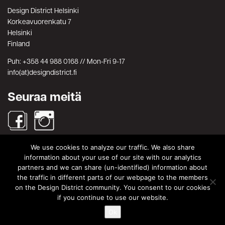
Design District Helsinki
Korkeavuorenkatu 7
Helsinki
Finland
Puh: +358 44 988 0168 // Mon-Fri 9-17
info(at)designdistrict.fi
Seuraa meitä
We use cookies to analyze our traffic. We also share
Haku
information about your use of our site with our analytics
partners and we can share (un-identified) information about
Search
Search
the traffic in different parts of our webpage to the members
for:
on the Design District community. You consent to our cookies
© Design District Helsinki 2026. Crafted by
Pixels
.
if you continue to use our website.
Käyttöehdot
|
Yksityisyydensuoja
Ok
|
Tietosuojaseloste