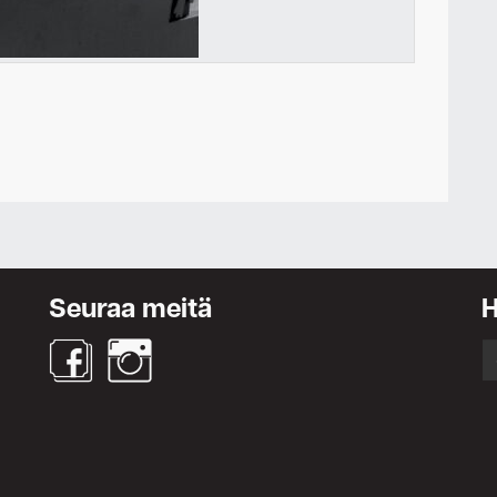
Ota yhteyttä
Seuraa meitä
S
fo