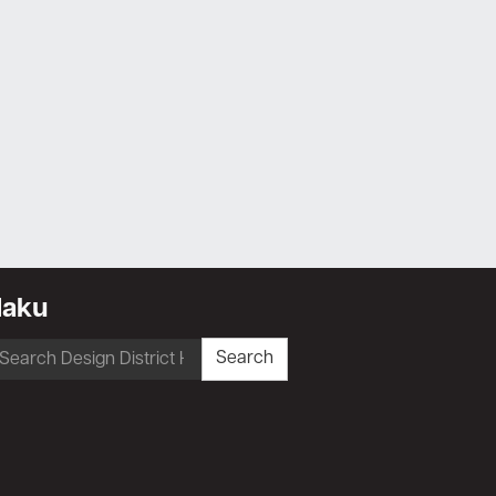
Haku
earch
Search
r: