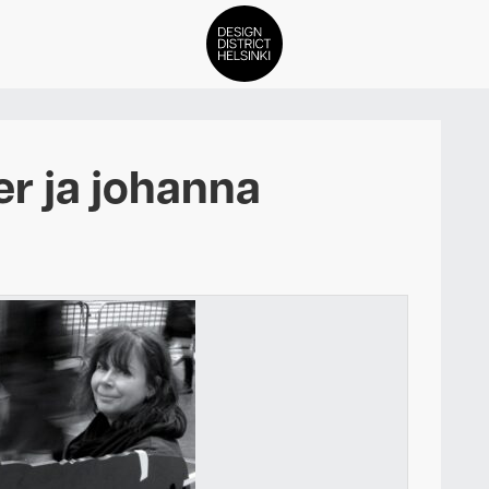
DDH Find – Explore The Distric
r ja johanna
Jäsenet
Tapahtumat
Uutiset
Medialle
Meistä
ign District Helsingin jäsenyyd