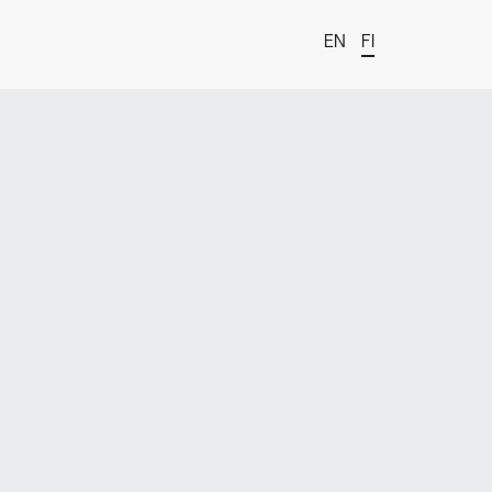
EN
FI
t
estä