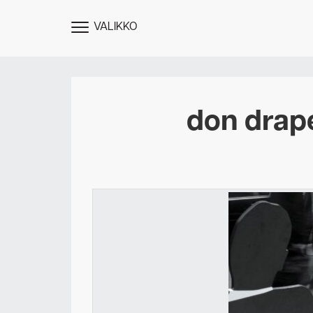
VALIKKO
NÄYTÄ
MENU
don drape
Des