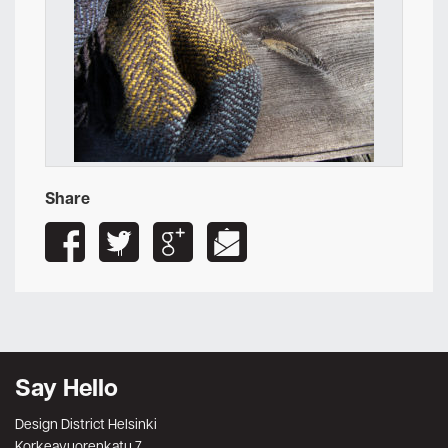
Share
Say Hello
Design District Helsinki
Korkeavuorenkatu 7