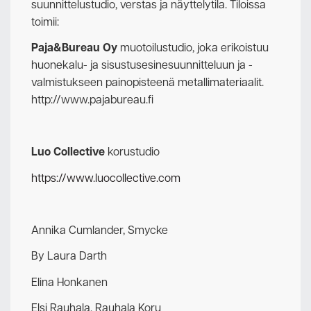
suunnittelustudio, verstas ja näyttelytila. Tiloissa
toimii:
Paja&Bureau Oy
muotoilustudio, joka erikoistuu
huonekalu- ja sisustusesinesuunnitteluun ja -
valmistukseen painopisteenä metallimateriaalit.
http://www.pajabureau.fi
Luo Collective
korustudio
https://www.luocollective.com
Annika Cumlander, Smycke
By Laura Darth
Elina Honkanen
Elsi Rauhala, Rauhala Koru