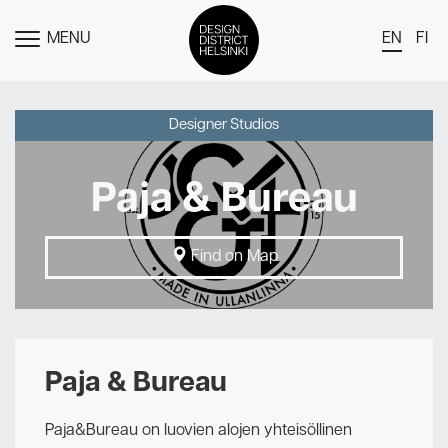
MENU
EN
FI
TOGGLE
MENU
DDH Find – Explore The District
Designer Studios
Members
Paja & Bureau
Events
News
Find on Map
Media
About
Contact Us
Paja & Bureau
Newsletter
Paja&Bureau on luovien alojen yhteisöllinen