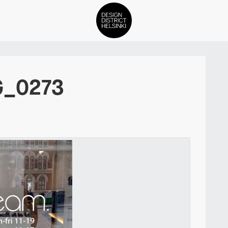
DDH Find – Explore The Distric
G_0273
Members
Events
News
Media
About
Contact Us