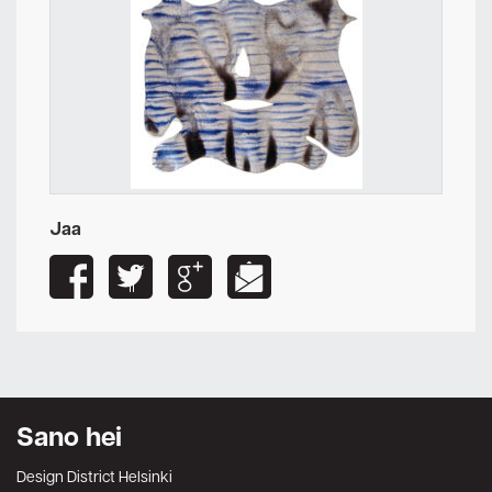
Jaa
Sano hei
Design District Helsinki