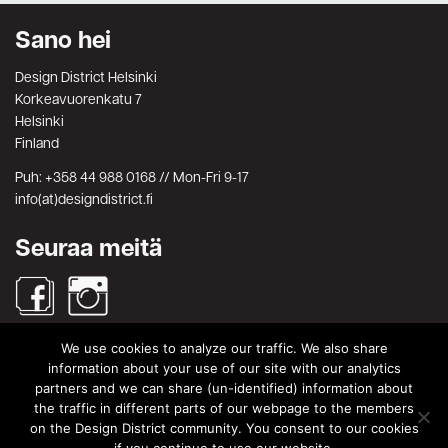
Sano hei
Design District Helsinki
Korkeavuorenkatu 7
Helsinki
Finland
Puh: +358 44 988 0168 // Mon-Fri 9-17
info(at)designdistrict.fi
Seuraa meitä
We use cookies to analyze our traffic. We also share
Haku
information about your use of our site with our analytics
partners and we can share (un-identified) information about
Search
Search
the traffic in different parts of our webpage to the members
for:
on the Design District community. You consent to our cookies
© Design District Helsinki 2026. Crafted by
Pixels
.