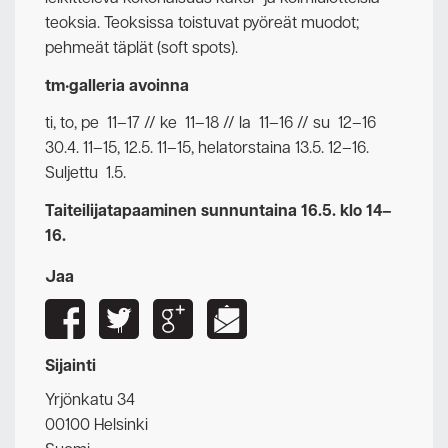
teoksia. Teoksissa toistuvat pyöreät muodot;
pehmeät täplät (soft spots).
tm•galleria avoinna
ti, to, pe 11–17 // ke 11–18 // la 11–16 // su 12–16
30.4. 11–15, 12.5. 11­–15, helatorstaina 13.5. 12–16.
Suljettu 1.5.
Taiteilijatapaaminen sunnuntaina 16.5. klo 14–
16.
Jaa
Sijainti
Yrjönkatu 34
00100 Helsinki