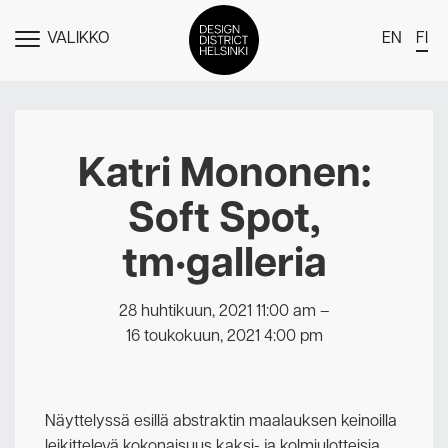
VALIKKO
EN
FI
NÄYTÄ
MENU
DDH Find – Explore The District
Jäsenet
Katri Mononen:
Tapahtumat
Soft Spot,
Uutiset
tm•galleria
Medialle
Meistä
28 huhtikuun, 2021 11:00 am
–
16 toukokuun, 2021 4:00 pm
Design District Helsingin jäsenyydestä
Ota yhteyttä
Näyttelyssä esillä abstraktin maalauksen keinoilla
leikittelevä kokonaisuus kaksi- ja kolmiulotteisia