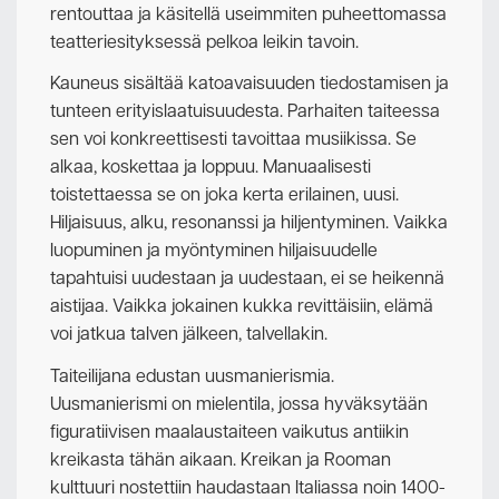
rentouttaa ja käsitellä useimmiten puheettomassa
teatteriesityksessä pelkoa leikin tavoin.
Kauneus sisältää katoavaisuuden tiedostamisen ja
tunteen erityislaatuisuudesta. Parhaiten taiteessa
sen voi konkreettisesti tavoittaa musiikissa. Se
alkaa, koskettaa ja loppuu. Manuaalisesti
toistettaessa se on joka kerta erilainen, uusi.
Hiljaisuus, alku, resonanssi ja hiljentyminen. Vaikka
luopuminen ja myöntyminen hiljaisuudelle
tapahtuisi uudestaan ja uudestaan, ei se heikennä
aistijaa. Vaikka jokainen kukka revittäisiin, elämä
voi jatkua talven jälkeen, talvellakin.
Taiteilijana edustan uusmanierismia.
Uusmanierismi on mielentila, jossa hyväksytään
figuratiivisen maalaustaiteen vaikutus antiikin
kreikasta tähän aikaan. Kreikan ja Rooman
kulttuuri nostettiin haudastaan Italiassa noin 1400-