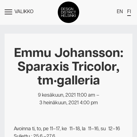
VALIKKO
EN
FI
NÄYTÄ
MENU
DDH Find – Explore The District
Jäsenet
Emmu Johansson:
Tapahtumat
Sparaxis Tricolor,
Uutiset
tm•galleria
Medialle
Meistä
9 kesäkuun, 2021 11:00 am
–
3 heinäkuun, 2021 4:00 pm
Design District Helsingin jäsenyydestä
Ota yhteyttä
Avoinna ti, to, pe 11–17, ke 11–18, la 11–16, su 12–16
Suljettu : 25.6.–27.6.