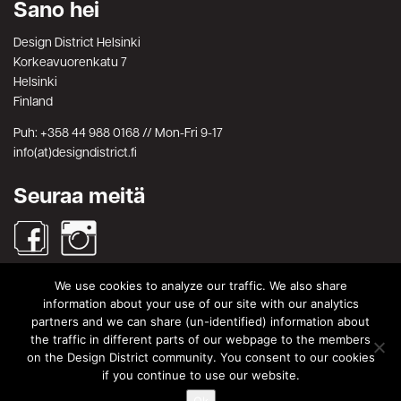
Sano hei
Design District Helsinki
Korkeavuorenkatu 7
Helsinki
Finland
Puh: +358 44 988 0168 // Mon-Fri 9-17
info(at)designdistrict.fi
Seuraa meitä
We use cookies to analyze our traffic. We also share
Haku
information about your use of our site with our analytics
partners and we can share (un-identified) information about
Search
Search
the traffic in different parts of our webpage to the members
for:
on the Design District community. You consent to our cookies
© Design District Helsinki 2026. Crafted by
Pixels
.
if you continue to use our website.