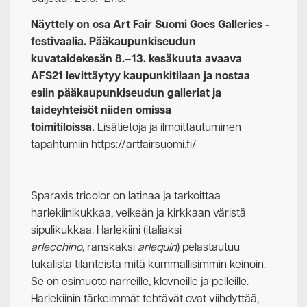
Näyttely on osa Art Fair Suomi Goes Galleries -
festivaalia. Pääkaupunkiseudun
kuvataidekesän 8.–13. kesäkuuta avaava
AFS21 levittäytyy kaupunkitilaan ja nostaa
esiin pääkaupunkiseudun galleriat ja
taideyhteisöt niiden omissa
toimitiloissa.
Lisätietoja ja ilmoittautuminen
tapahtumiin https://artfairsuomi.fi/
Sparaxis tricolor on latinaa ja tarkoittaa
harlekiinikukkaa, veikeän ja kirkkaan väristä
sipulikukkaa. Harlekiini (italiaksi
arlecchino
, ranskaksi
arlequin
) pelastautuu
tukalista tilanteista mitä kummallisimmin keinoin.
Se on esimuoto narreille, klovneille ja pelleille.
Harlekiinin tärkeimmät tehtävät ovat viihdyttää,