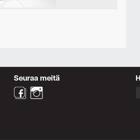
Ota yhteyttä
Seuraa meitä
S
fo