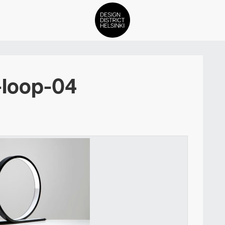
DDH Find – Explore The Distric
-loop-04
Jäsenet
Tapahtumat
Uutiset
Medialle
Meistä
ign District Helsingin jäsenyyd