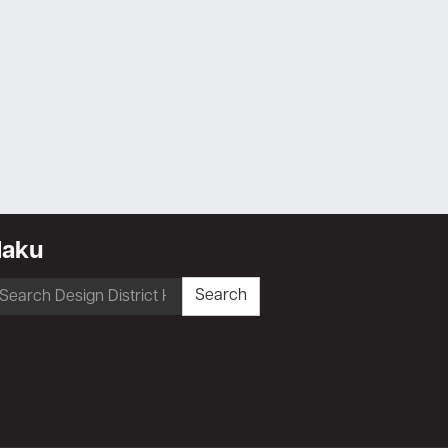
Haku
earch
Search
r: