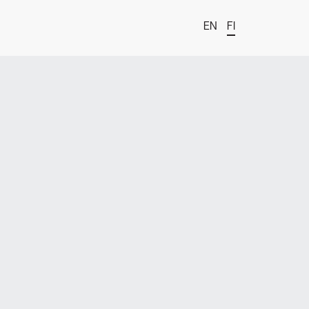
EN
FI
t
estä